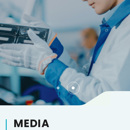
MEDIA