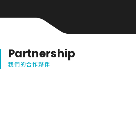
Partnership
我們的合作夥伴