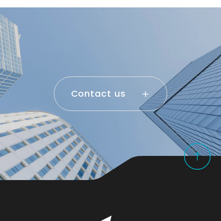
Contact us